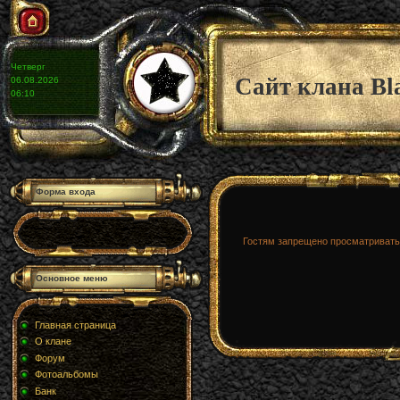
Четверг
Сайт клана Bl
06.08.2026
06:10
Форма входа
Гостям запрещено просматривать 
Основное меню
Главная страница
О клане
Форум
Фотоальбомы
Банк