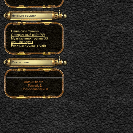
Нужные ссылки
Наша база Знаний
Офицальный сайт PW
Музыкальная Группа BS
Лучшие Карты
Foxxy.ru - cоздать сайт
Статистика
Онлайн всего:
1
Гостей:
1
Пользователей:
0